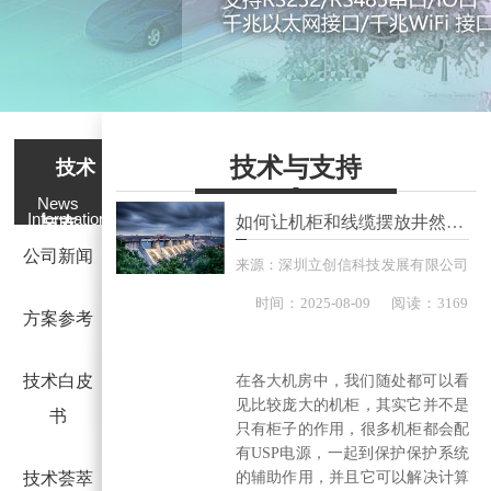
技术与支持
技术
News
Information
如何让机柜和线缆摆放井然有序？
与支
公司新闻
来源：
深圳立创信科技发展有限公司
持
时间：
2025-
08-09
阅读：3169
方案参考
技术白皮
在各大机房中，我们随处都可以看
见比较庞大的机柜，其实它并不是
书
只有柜子的作用，很多机柜都会配
有USP电源，一起到保护保护系统
技术荟萃
的辅助作用，并且它可以解决计算