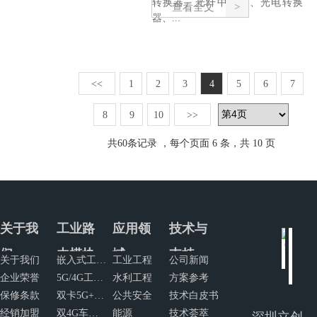
转换器、光纤中继器、光电转换
查看全文
器、...
<<
1
2
3
4
5
6
7
8
9
10
>>
共
60
条记录 ，每个页面 6 条，共 10 页
关于我
工业路
应用领
技术与
们
由模块
域
支持
关于我们
嵌入式工业路由模块
工业工程
公司新闻
企业荣誉
5G/4G工业网关
水利工程
方案参考
保修条款
双卡5G+4G工业网关
公共安全
技术白皮书
经销加盟
双4G车规级路由器
能源
技术荟萃