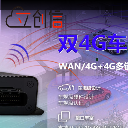
关
工
关
企
保
经
嵌
5G
双
双
5G
路
于
业
于
业
修
销
入
工
卡
4G
上
由
我
我
荣
条
加
路
式
业
5G
车
网
器
们
誉
款
盟
工
网
工
规
终
定
们
由
业
关
业
级
端
制
路
网
路
模
由
关
由
模
器
块
块