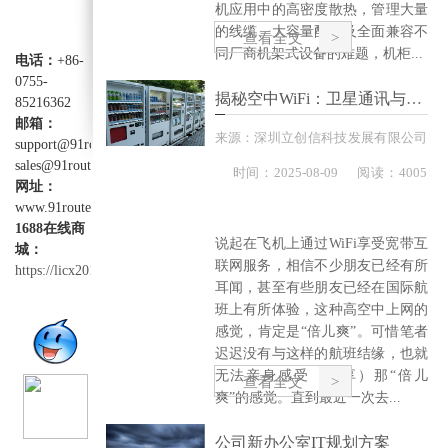
机应用中的高密度散热，管理大量
的线缆、大容量配电及全面兼容不
查看全文
同厂商机架式设备的难题，机柜...
电话：
+86-
0755-
揭秘空中WiFi：卫星通讯与ATG宽带通讯
85216362
邮箱：
来源：
深圳立创信科技发展有限公司
support@91router.com
sales@91router.com
时间：
2025-
08-09
阅读：4005
网址：
www.91router.com
1688在线商
说起在飞机上通过WiFi享受宽带互
城：
联网服务，相信不少朋友已经有所
https://licx2012.1688.com
耳闻，甚至有些朋友已经在国际航
班上有所体验，这种高空中上网的
感觉，肯定是“倍儿爽”。可惜笔者
迟迟没有与这样的航班结缘，也就
无法亲身感受（分享）那“倍儿
查看全文
爽”的感觉。直到最近一次去...
公司新办公室IT规划方案