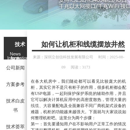
如何让机柜和线缆摆放井然
技术
News
来源：
深圳立创信科技发展有限公司
时间：
2025-
08-
Information
有序？
与支
09
阅读：3173
公司新闻
持
在各大机房中，我们随处都可以看见比较庞大的机
方案参考
柜，其实它并不是只有柜子的作用，很多机柜都会配
有USP电源，一起到保护保护系统的辅助作用，并且
它可以解决计算机应用中的高密度散热，管理大量的
技术白皮
线缆
、大容量配电及全面兼容不同厂商机架式设备的
书
难题，机柜的功能越来越强大。下面就与大家说说如
何整理机柜吧。这里分为两个步骤：
第一：首先要通知用户在不影响用户正常工作的情况
技术荟萃