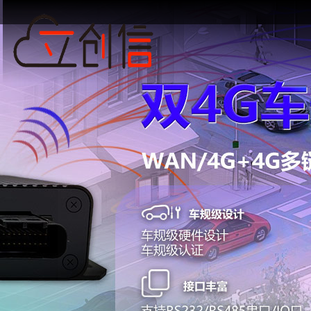
关
工
关
企
保
经
嵌
5G
双
双
5G
路
于
业
于
业
修
销
入
工
卡
4G
上
由
我
我
荣
条
加
路
式
业
5G
车
网
器
们
誉
款
盟
工
网
工
规
终
定
们
由
业
关
业
级
端
制
路
网
路
模
由
关
由
模
器
块
块