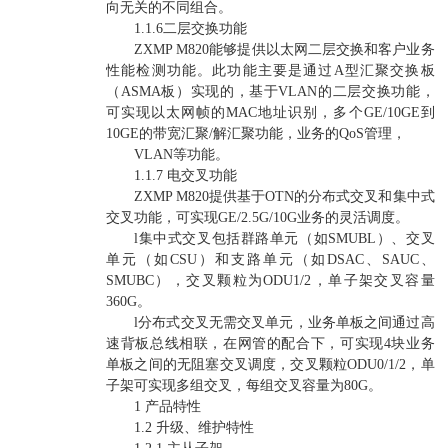
向无关的不同组合。
1.1.6二层交换功能
ZXMP M820能够提供以太网二层交换和客户业务
性能检测功能。此功能主要是通过A型汇聚交换板
（ASMA板）实现的，基于VLAN的二层交换功能，
可实现以太网帧的MAC地址识别，多个GE/10GE到
10GE的带宽汇聚/解汇聚功能，业务的QoS管理，
VLAN等功能。
1.1.7 电交叉功能
ZXMP M820提供基于OTN的分布式交叉和集中式
交叉功能，可实现GE/2.5G/10G业务的灵活调度。
l集中式交叉包括群路单元（如SMUBL）、交叉
单元（如CSU）和支路单元（如DSAC、SAUC、
SMUBC），交叉颗粒为ODU1/2，单子架交叉容量
360G。
l分布式交叉无需交叉单元，业务单板之间通过高
速背板总线相联，在网管的配合下，可实现4块业务
单板之间的无阻塞交叉调度，交叉颗粒ODU0/1/2，单
子架可实现多组交叉，每组交叉容量为80G。
1 产品特性
1.2 升级、维护特性