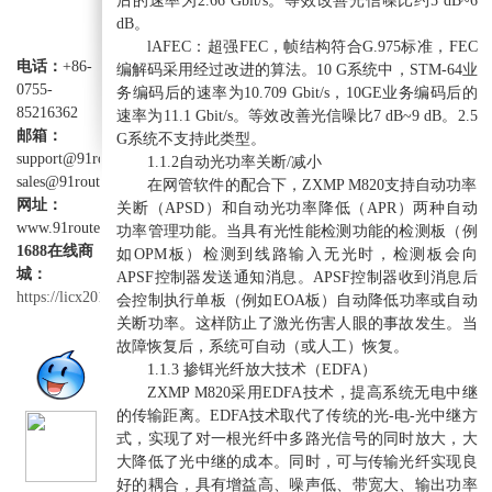
后的速率为2.66 Gbit/s。等效改善光信噪比约5 dB~6
dB。
lAFEC：超强FEC，帧结构符合G.975标准，FEC
电话：
+86-
编解码采用经过改进的算法。10 G系统中，STM-64业
0755-
务编码后的速率为10.709 Gbit/s，10GE业务编码后的
85216362
速率为11.1 Gbit/s。等效改善光信噪比7 dB~9 dB。2.5
邮箱：
G系统不支持此类型。
support@91router.com
1.1.2自动光功率关断/减小
sales@91router.com
在网管软件的配合下，ZXMP M820支持自动功率
网址：
关断（APSD）和自动光功率降低（APR）两种自动
www.91router.com
功率管理功能。当具有光性能检测功能的检测板（例
1688在线商
如OPM板）检测到线路输入无光时，检测板会向
城：
APSF控制器发送通知消息。APSF控制器收到消息后
https://licx2012.1688.com
会控制执行单板（例如EOA板）自动降低功率或自动
关断功率。这样防止了激光伤害人眼的事故发生。当
故障恢复后，系统可自动（或人工）恢复。
1.1.3 掺铒光纤放大技术（EDFA）
ZXMP M820采用EDFA技术，提高系统无电中继
的传输距离。EDFA技术取代了传统的光-电-光中继方
式，实现了对一根光纤中多路光信号的同时放大，大
大降低了光中继的成本。同时，可与传输光纤实现良
好的耦合，具有增益高、噪声低、带宽大、输出功率