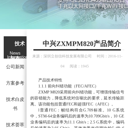
中兴ZXMPM820产品简介
技术
News
来源：
深圳立创信科技发展有限公司
时间：
2016-
11-
Information
与支
04
阅读：1945
公司新闻
持
产品技术特性
方案参考
1.1.1 前向纠错功能（FEC/AFEC）
ZXMP M820采用前向纠错功能，可增强传输信号
的容错能力，降低系统对信噪比的要求，延长传输距
技术白皮
离。该功能包括普通FEC和超强FEC（AFEC）。
书
l普通FEC：帧结构符合G.709标准。10 G系统
中，STM-64业务编码后的速率为10.709Gbit/s，10 GE
业务编码后的速率为11.1 Gbit/s；2.5 G系统中，编码
技术荟萃