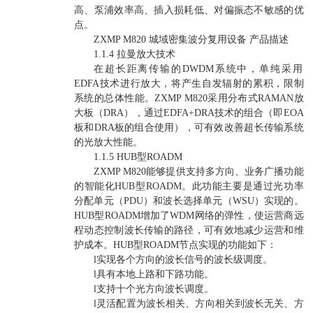
高、泵浦效率高、插入损耗低、对偏振态不敏感的优
点。
ZXMP M820 城域密集波分复用设备 产品描述
1.1.4 拉曼放大技术
在超长距离传输的DWDM系统中，单纯采用
EDFA技术进行放大，将产生自发辐射的累积，限制
系统的总体性能。ZXMP M820采用分布式RAMAN放
大板（DRA），通过EDFA+DRA技术的组合（即EOA
板和DRA板的组合使用），可有效改善超长传输系统
的光放大性能。
1.1.5 HUB型ROADM
ZXMP M820能够提供支持多方向、业务广播功能
的智能化HUB型ROADM。此功能主要是通过光功率
分配单元（PDU）和波长选择单元（WSU）实现的。
HUB型ROADM增加了WDM网络的弹性，使运营商远
程动态控制波长传输的路径，可有效地减少运营和维
护成本。HUB型ROADM节点实现的功能如下：
l实现各个方向的波长信号的波长级调度。
l具有本地上路和下路功能。
l支持十个光方向波长调度。
l灵活配置为波长相关、方向相关到波长无关、方