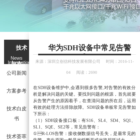
华为SDH设备中常见告警
技术
News
来源：
深圳立创信科技发展有限公司
时间：
2016-
11-
Information
与支
04
阅读：2690
公司新闻
持
在SDH设备维护中,会遇到很多告警,对告警的有效分
方案参考
析是解决问题的关键。要找到问题的根源，首先就要
从告警产生的原因着手，在查清问题的所在后，运用
有效的处理方法排除故障。SDH设备单板常见告警如
技术白皮
下所示：
书
（1）SDH设备接口板：有S16、SL4、SD4、SQ1、
SL1、SQE、SE2等，常见告警有：
①R-LOS告警：接收侧数据信号丢失，是最常见的
技术荟萃