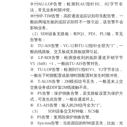
⑨AU-LOP告警：检测到AU指针H1、H2字节非
法，常见业务时隙冲突。
⑩HP-TIM告警：高阶通道追踪识别符失配告警。一
般由两端光板的追踪识别符不一致引起，该告警不会
影响业务。
（2）SDH设备支路板：有PQ1、PD1、PL3板，常见
告警有：
① TU-AIS告警：VC-12和TU-12指针全部为“1”，一
般由线路板、交叉板或支路板故障引起。
② LP-RDI告警：检测接收到的低阶通道开销字节
V5（bit8）=1，一般由TU-AIS告警对告。
③ TU-LOP告警：检测到TU指针V1、V2字节非法，
一般在下时隙配置或新增时隙配置时发生时隙冲突。
④ T-ALOS告警：2M模拟信号丢失，一般是未上交
交换业务或DDF架2M线接触不良。
⑤ PS告警：保护倒换告警，若支路板设置为保护方
式，可发生此告警，一般在通道环上。
⑥ E1-AIS告警：输入的2M信号全为“1”。
（3） SDH设备交叉时钟板：XCS板
① PS告警：复用段保护倒换告警。
② Syn-loss告警：当前跟踪的时钟源丢失，比如：光