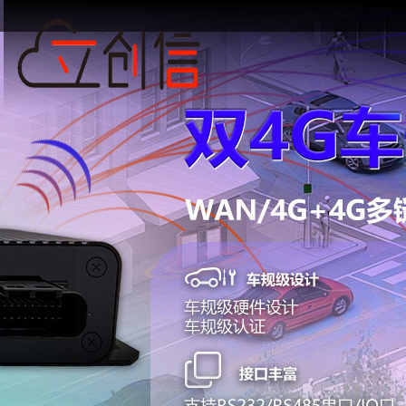
关
工
关
企
保
经
嵌
5G
双
双
5G
路
于
业
于
业
修
销
入
工
卡
4G
上
由
我
我
荣
条
加
路
式
业
5G
车
网
器
们
誉
款
盟
工
网
工
规
终
定
们
由
业
关
业
级
端
制
路
网
路
模
由
关
由
模
器
块
块