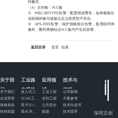
纤断开。
（4）主控板：SCC板
① WRG-BDTYPE告警：配置错误警告，如单板板位
实际插的板与该板位定义的类型不符合。
② APS-INDI告警：保护倒换指示告警，复用段环倒
换时，断纤两侧站点SCC板均产生此告警。
返回目录
首页
结束
关于我
工业路
应用领
技术与
们
由模块
域
支持
关于我们
嵌入式工业路由模块
工业工程
公司新闻
企业荣誉
5G/4G工业网关
水利工程
方案参考
保修条款
双卡5G+4G工业网关
公共安全
技术白皮书
经销加盟
双4G车规级路由器
能源
技术荟萃
深圳立创