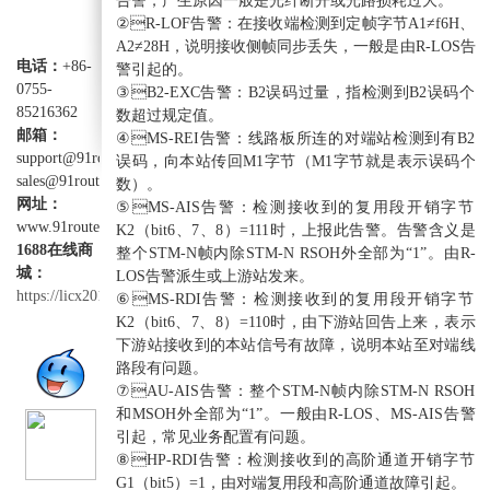
告警，产生原因一般是光纤断开或光路损耗过大。
②R-LOF告警：在接收端检测到定帧字节A1≠f6H、
A2≠28H，说明接收侧帧同步丢失，一般是由R-LOS告
电话：
+86-
警引起的。
0755-
③B2-EXC告警：B2误码过量，指检测到B2误码个
85216362
数超过规定值。
邮箱：
④MS-REI告警：线路板所连的对端站检测到有B2
support@91router.com
误码，向本站传回M1字节（M1字节就是表示误码个
sales@91router.com
数）。
网址：
⑤MS-AIS告警：检测接收到的复用段开销字节
www.91router.com
K2（bit6、7、8）=111时，上报此告警。告警含义是
1688在线商
整个STM-N帧内除STM-N RSOH外全部为“1”。由R-
城：
LOS告警派生或上游站发来。
https://licx2012.1688.com
⑥MS-RDI告警：检测接收到的复用段开销字节
K2（bit6、7、8）=110时，由下游站回告上来，表示
下游站接收到的本站信号有故障，说明本站至对端线
路段有问题。
⑦AU-AIS告警：整个STM-N帧内除STM-N RSOH
和MSOH外全部为“1”。一般由R-LOS、MS-AIS告警
引起，常见业务配置有问题。
⑧HP-RDI告警：检测接收到的高阶通道开销字节
G1（bit5）=1，由对端复用段和高阶通道故障引起。