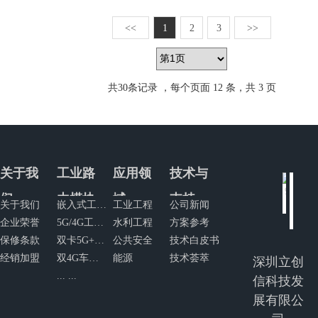
<<
1
2
3
>>
共
30
条记录 ，每个页面 12 条，共 3 页
关于我
工业路
应用领
技术与
们
由模块
域
支持
关于我们
嵌入式工业路由模块
工业工程
公司新闻
企业荣誉
5G/4G工业网关
水利工程
方案参考
保修条款
双卡5G+4G工业网关
公共安全
技术白皮书
经销加盟
双4G车规级路由器
能源
技术荟萃
深圳立创
... ...
信科技发
展有限公