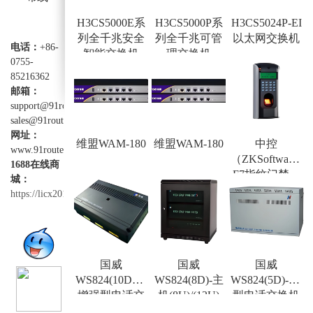
H3CS5000E系
H3CS5000P系
H3CS5024P-EI
列全千兆安全
列全千兆可管
以太网交换机
电话：
+86-
智能交换机
理交换机
0755-
85216362
邮箱：
support@91router.com
sales@91router.com
网址：
维盟WAM-180
维盟WAM-180
中控
www.91router.com
（ZKSoftware）
1688在线商
F7指纹门禁一
城：
体机
https://licx2012.1688.com
国威
国威
国威
WS824(10D)型
WS824(8D)-主
WS824(5D)-1/2/3
增强型电话交
机(8U)/(12U)
型电话交换机
换机
型电话交换机