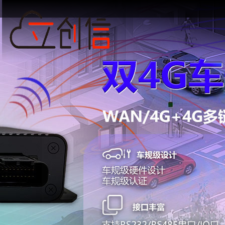
关
工
关
企
保
经
嵌
5G
双
双
5G
路
于
业
于
业
修
销
入
工
卡
4G
上
由
我
我
荣
条
加
路
式
业
5G
车
网
器
们
誉
款
盟
工
网
工
规
终
定
们
由
业
关
业
级
端
制
路
网
路
模
由
关
由
模
器
块
块